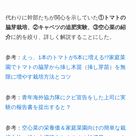
代わりに幹部たちが関心を示していた
①トマトの
脇芽栽培、②キャベツの追肥実験、③空心菜の紹
介
に的を絞り、詳しく解説することにした。
参考：
えっ、1本のトマトが5本に増える!?家庭菜
園でトマトの脇芽から挿し木苗（挿し芽苗）を無
限に増やす栽培方法とコツ
参考：
青年海外協力隊にクビ宣告をした上司に実
験の報告書を提出すると？
参考：
空心菜の栄養価＆家庭菜園向けの簡単な栽