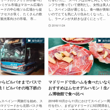
ンミゲル市場はマヨール広場の
ンフラが整っていて便利だし、女性は美人
リードの中心地ソル広場から徒
し、スペイン語が通じるし、食べ物が美味
アクセスが良く、たくさんの飲
いのでとても気に入り住みたくなった。 
観光客向けの市場。 市...
し、ラーメンが大好きなぼくにとって...
2016/11/24
海外旅行
海外
からビルバオまでバスで
マドリードで生ハムを食べたいな
法！ビルバオの地下鉄の
おすすめはムセオデルハモン！生
ム博物館で食べ比べ
月からスペイン一周旅行を始め、ス
2016年10月から11月にかけてスペイン一
のマドリードから北部バスク地
行を行い、まずはマドリードに5日間滞在