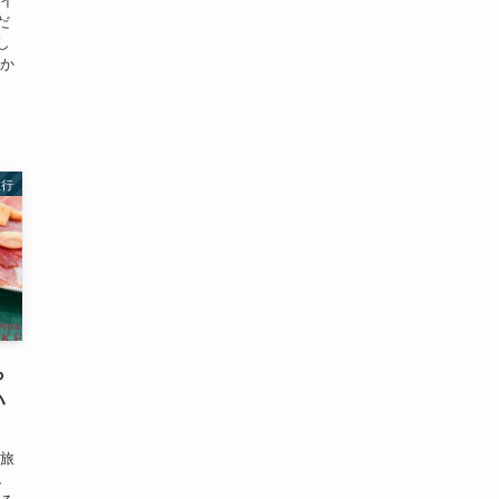
だ
し
しか
旅行
ら
ハ
周旅
し