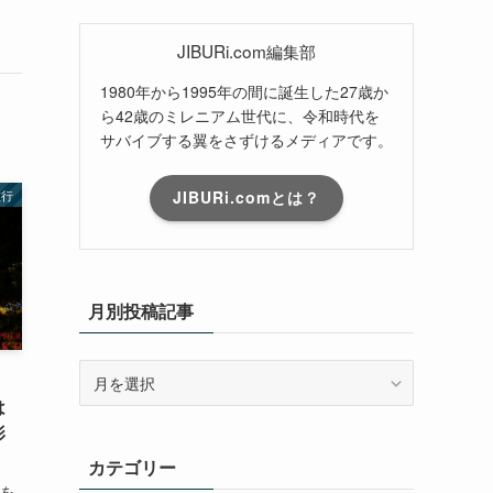
JIBURi.com編集部
1980年から1995年の間に誕生した27歳か
ら42歳のミレニアム世代に、令和時代を
サバイブする翼をさずけるメディアです。
旅行
JIBURi.comとは？
月別投稿記事
月
！
別
は
投
影
稿
カテゴリー
記
事
行を