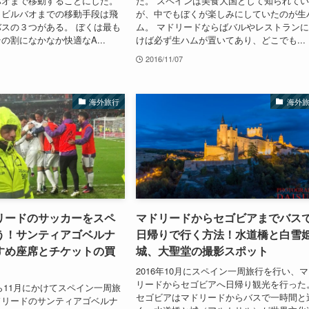
バオまで移動することにした。
た。 スペインは美食大国として知られて
らビルバオまでの移動手段は飛
が、中でもぼくが楽しみにしていたのが生
スの３つがある。 ぼくは最も
ム。 マドリードならばバルやレストラン
の割になかなか快適なA...
けば必ず生ハムが置いてあり、どこでも...
2016/11/07
海外旅行
海外
リードのサッカーをスペ
マドリードからセゴビアまでバス
う！サンティアゴベルナ
日帰りで行く方法！水道橋と白雪
すめ座席とチケットの買
城、大聖堂の撮影スポット
2016年10月にスペイン一周旅行を行い、
リードからセゴビアへ日帰り観光を行った
から11月にかけてスペイン一周旅
セゴビアはマドリードからバスで一時間と
ドリードのサンティアゴベルナ