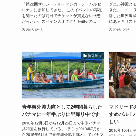
「第22回サロン・デル・マンガ・デ・バルセ
グエル神殿と
ロナ」に参加してきた。 このイベントの存在
きた。 コロニ
を知ったのは前日でチケットが買えない状態
計した世界遺
だったが、スペイン人オタクとTwitterの...
にあるキリスト
2016/12/16
2016/12/16
海外旅行
青年海外協力隊として2年間暮らした
マドリード
パナマに一年半ぶりに里帰り中です
すめバル！
しい
2016年12月6日から12月25日まで中米パナマ
共和国を旅行している。 ぼくは2013年7月か
2016年10月
ら2015年6月まで青年海外協力隊としてパナマ
行を行い、マ