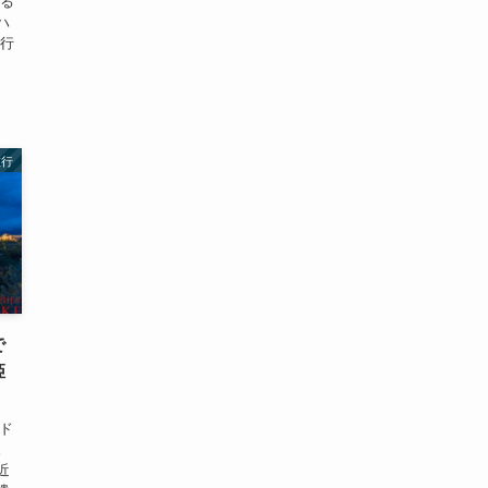
いる
ハ
に行
旅行
で
姫
マド
。
近