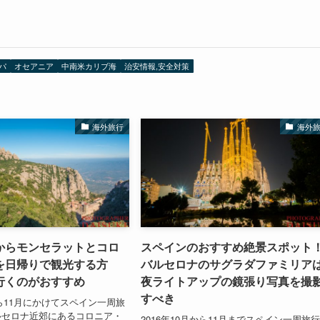
パ
オセアニア
中南米カリブ海
治安情報,安全対策
海外旅行
海外
からモンセラットとコロ
スペインのおすすめ絶景スポット
を日帰りで観光する方
バルセロナのサグラダファミリア
行くのがおすすめ
夜ライトアップの鏡張り写真を撮
すべき
から11月にかけてスペイン一周旅
ルセロナ近郊にあるコロニア・
2016年10月から11月までスペイン一周旅