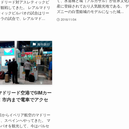
く、水道橋と城（アルカサル）が世界文化
マドリード対アスレティックビ
産に登録されており人気観光地である。 
観戦してきた。 レアルマドリ
ズニーの白雪姫城のモデルになった城...
ティックビルバオの試合はリー
ラの試合で、レアルマド...
2016/11/04
海外旅行
ドリード空港でSIMカー
！市内まで電車でアクセ
19日からイベリア航空のマドリー
、スペインへやってきた。 マ
ルバオを観光して、今はバルセ