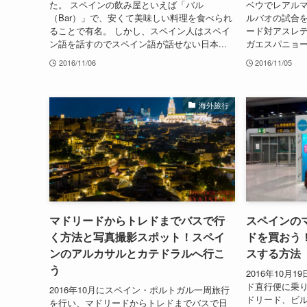
た。 スペインの飲み屋といえば「バル
ベウでレアル
（Bar）」で、安くて美味しい料理を食べられ
ルバオの試合を
ることで有名。 しかし、スペイン人はスペイ
ード対アスレ
ン語を話すのでスペイン語が話せない日本...
ガエスパニョー
2016/11/06
2016/11/05
海外旅行
マドリードからトレドまでバスで行
スペインのマ
く方法と写真撮影スポット！スペイ
ドを買おう
ンのアルカサルとカテドラルへ行こ
スする方法
う
2016年10月
ド直行便に乗り
2016年10月にスペイン・ポルトガル一周旅行
ドリード、ビ
を行い、マドリードからトレドまでバスで日