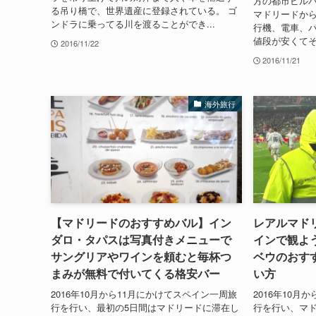
方の都市ビル
る吊り橋で、世界遺産に登録されている。 ゴ
マドリードか
ンドラに乗ってる川を渡ることができ...
行機、電車、バ
値段が安くてそ
2016/11/22
2016/11/21
海外旅行
【マドリードのおすすめバル】イン
レアルマド
ダロ・タパスは写真付きメニューで
インで観よ
サングリアやワインを頼むと毎杯つ
ベウのおす
まみが無料で付いてくる格安バー
い方
2016年10月から11月にかけてスペイン一周旅
2016年10月
行を行い、最初の5日間はマドリードに滞在し
行を行い、マ