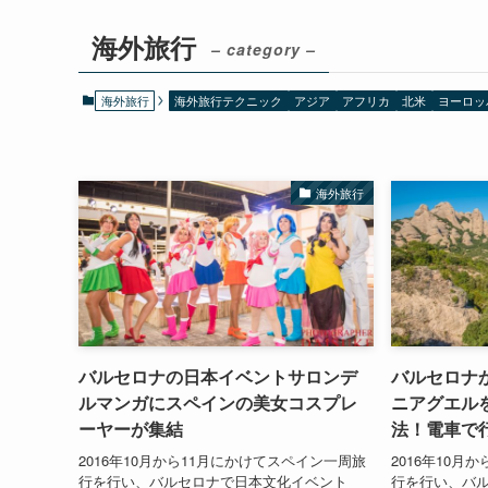
海外旅行
– category –
海外旅行
海外旅行テクニック
アジア
アフリカ
北米
ヨーロッ
海外旅行
バルセロナの日本イベントサロンデ
バルセロナ
ルマンガにスペインの美女コスプレ
ニアグエル
ーヤーが集結
法！電車で
2016年10月から11月にかけてスペイン一周旅
2016年10月
行を行い、バルセロナで日本文化イベント
行を行い、バ