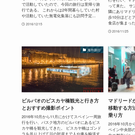
で活動していたので、今回の旅行は里帰り旅
って来た。 サ
行である。 これからは2年間暮らしていた村
隣にありマド
や活動していた無電化集落にも訪問予定...
歩10分ほどと
食店が集まった
2016/12/15
2016/11/25
海外旅行
ビルバオのビスカヤ橋観光と行き方
マドリード
とおすすめ撮影ポイント
移動する方
乗り方
2016年10月から11月にかけてスペイン一周旅
行を行い、バスク地方のビルバオにあるビス
2016年10
カヤ橋を観光してきた。 ビスカヤ橋はゴンド
ペイン中央部
ラを吊り上げて川の対岸まで人や車を輸送す