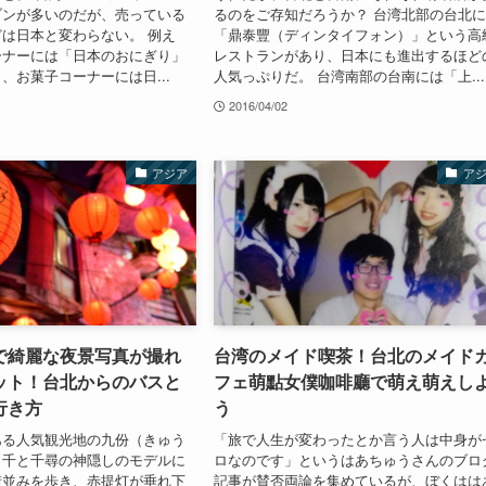
ブンが多いのだが、売っている
るのをご存知だろうか？ 台湾北部の台北
は日本と変わらない。 例え
「鼎泰豐（ディンタイフォン）」という高
ーナーには「日本のおにぎり」
レストランがあり、日本にも進出するほど
、お菓子コーナーには日...
人気っぷりだ。 台湾南部の台南には「上...
2016/04/02
アジア
ア
で綺麗な夜景写真が撮れ
台湾のメイド喫茶！台北のメイド
ット！台北からのバスと
フェ萌點女僕咖啡廳で萌え萌えし
行き方
う
ある人気観光地の九份（きゅう
「旅で人生が変わったとか言う人は中身が
、千と千尋の神隠しのモデルに
ロなのです」というはあちゅうさんのブロ
街並みを歩き、赤提灯が垂れ下
記事が賛否両論を集めているが、ぼくはは