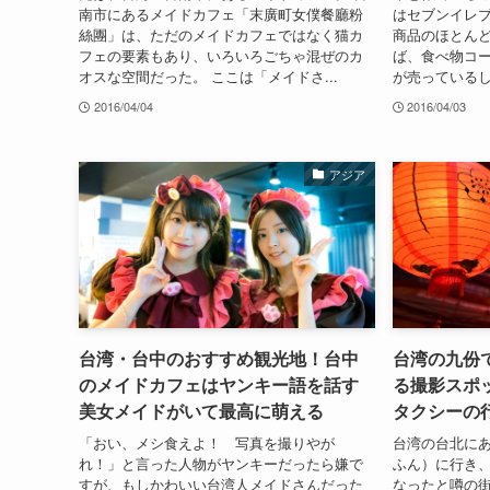
南市にあるメイドカフェ「末廣町女僕餐廳粉
はセブンイレ
絲團」は、ただのメイドカフェではなく猫カ
商品のほとんど
フェの要素もあり、いろいろごちゃ混ぜのカ
ば、食べ物コ
オスな空間だった。 ここは「メイドさ...
が売っているし
2016/04/04
2016/04/03
アジア
台湾・台中のおすすめ観光地！台中
台湾の九份
のメイドカフェはヤンキー語を話す
る撮影スポ
美女メイドがいて最高に萌える
タクシーの
「おい、メシ食えよ！ 写真を撮りやが
台湾の台北に
れ！」と言った人物がヤンキーだったら嫌で
ふん）に行き
すが、もしかわいい台湾人メイドさんだった
なったと噂の