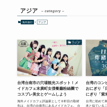
アジア
– category –
海外旅行
アジア
アジア
台湾台南市の穴場観光スポット！メ
台湾のコン
イドカフェ末廣町女僕餐廳粉絲團で
おにぎり「
コスプレ美女とゲームしよう
にぎり「紫
海外メイドカフェ評論家として８軒目の取材
台湾に初めて
先は、台湾の台南市にあるメイドカフェ。 台
本と似ているこ