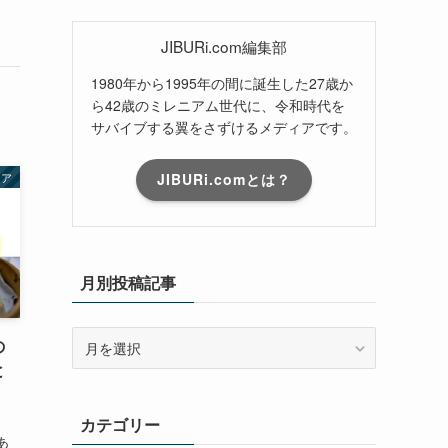
JIBURi.com編集部
1980年から1995年の間に誕生した27歳か
ら42歳のミレニアム世代に、令和時代を
サバイブする翼をさずけるメディアです。
ジア
JIBURi.comとは？
月別投稿記事
月
の
別
と
投
稿
カテゴリー
記
あ
事