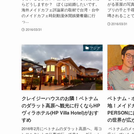
らどうしますか？ ぼくは結婚したいです。
がる茶屋の写真
海外メイドカフェ評論家の取材で台湾・台中
ブリの千と千
のメイドカフェ時刻動漫休閒娛樂餐廳に行
噂されることで
っ...
2016/03/31
2016/03/31
アジア
クレイジーハウスのお隣！ベトナム
ベトナム・
のダラット高原へ観光に行くならHP
地！メイドカ
ヴィラホテル(HP Villa Hotel)がおす
PERSON
すめ
の世界が広
2016年2月にベトナムのダラット高原へ、苺コ
ベトナムのメ