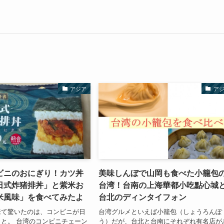
アジア
ア
ビニのおにぎり！カツ丼
美味しんぼで山岡も食べた小籠包
日式炸猪排丼」と紫米お
台湾！台南の上海華都小吃點心城
米風味」を食べてみたよ
台北のディンタイフォン
来て驚いたのは、コンビニが日
台湾グルメといえば小籠包（しょうろんぽ
と。 台湾のコンビニチェーン
う）だが、台北と台南にそれぞれ有名店が