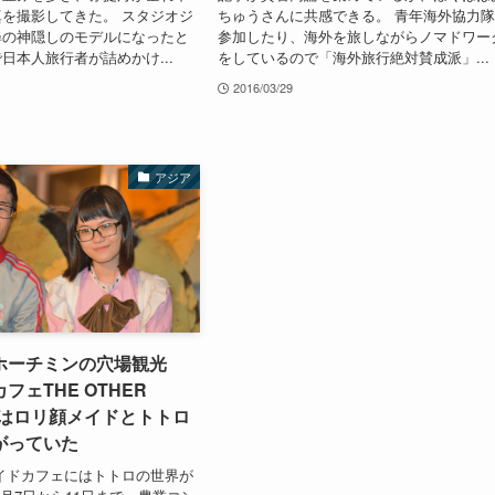
を撮影してきた。 スタジオジ
ちゅうさんに共感できる。 青年海外協力
尋の神隠しのモデルになったと
参加したり、海外を旅しながらノマドワー
日本人旅行者が詰めかけ...
をしているので「海外旅行絶対賛成派」...
2016/03/29
アジア
ホーチミンの穴場観光
フェTHE OTHER
にはロリ顔メイドとトトロ
がっていた
イドカフェにはトトロの世界が