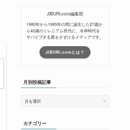
JIBURi.com編集部
1980年から1995年の間に誕生した27歳か
ら42歳のミレニアム世代に、令和時代を
サバイブする翼をさずけるメディアです。
JIBURi.comとは？
月別投稿記事
月
別
投
稿
カテゴリー
記
事