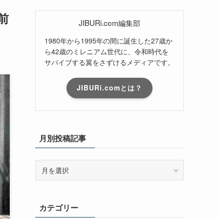
前
JIBURi.com編集部
1980年から1995年の間に誕生した27歳か
ら42歳のミレニアム世代に、令和時代を
サバイブする翼をさずけるメディアです。
JIBURi.comとは？
月別投稿記事
月
別
投
稿
カテゴリー
記
事