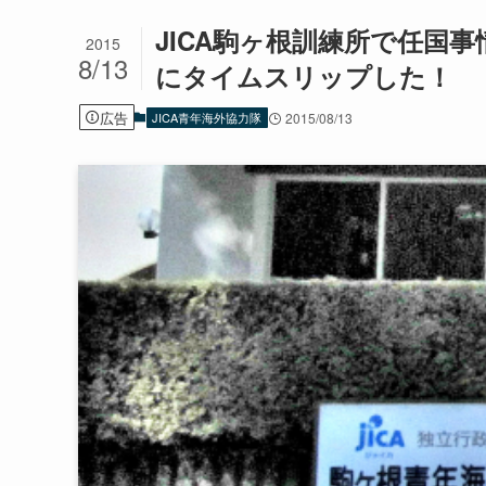
JICA駒ヶ根訓練所で任国
2015
8/13
にタイムスリップした！
広告
JICA青年海外協力隊
2015/08/13