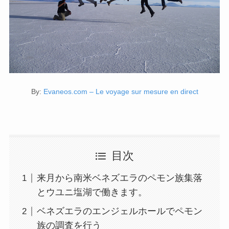
By:
Evaneos.com – Le voyage sur mesure en direct
目次
来月から南米ベネズエラのペモン族集落
とウユニ塩湖で働きます。
ベネズエラのエンジェルホールでペモン
族の調査を行う