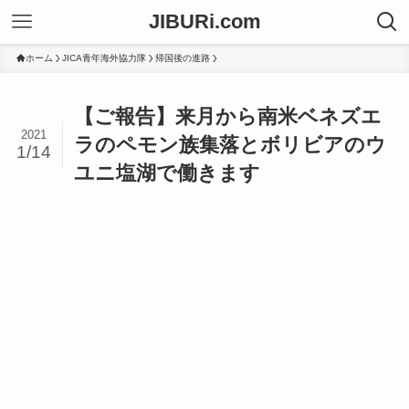
JIBURi.com
ホーム
JICA青年海外協力隊
帰国後の進路
【ご報告】来月から南米ベネズエ
2021
ラのペモン族集落とボリビアのウ
1/14
ユニ塩湖で働きます