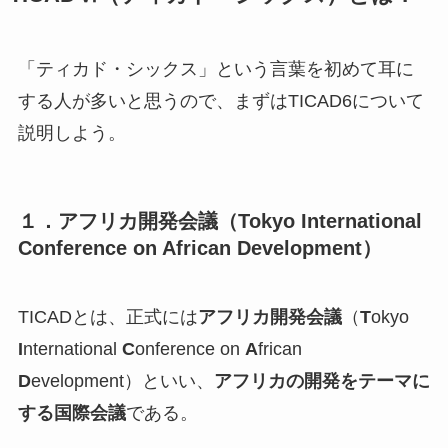
「ティカド・シックス」という言葉を初めて耳に
する人が多いと思うので、まずはTICAD6について
説明しよう。
１．アフリカ開発会議（Tokyo International
Conference on African Development）
TICADとは、正式には
アフリカ開発会議
（
T
okyo
I
nternational
C
onference on
A
frican
D
evelopment）といい、
アフリカの開発をテーマに
する国際会議
である。